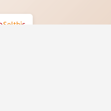
Solthis
 équipe engagée
pour un impact
durable
Réseaux sociaux