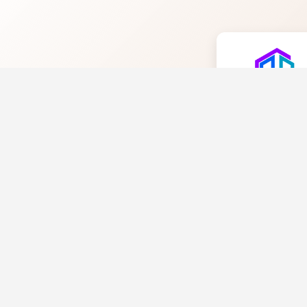
MA+Corpor
Développement 
mesure, innovati
performance digi
Navigatio