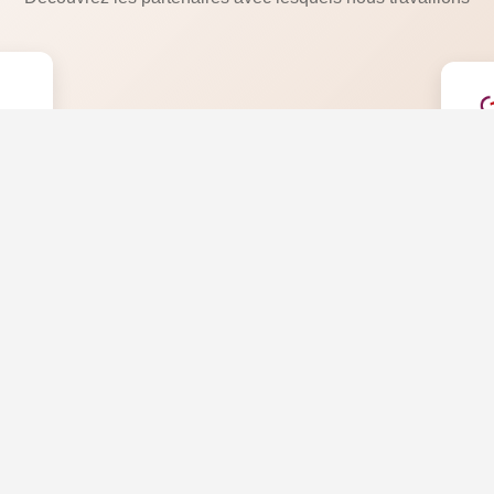
ate
Une
sur
on &
tale.
n
Légal