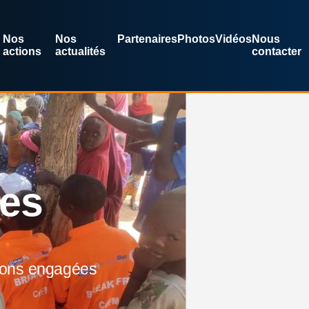
Nos
Nos
Partenaires
Photos
Vidéos
Nous
actions
actualités
contacter
res
ions engagées