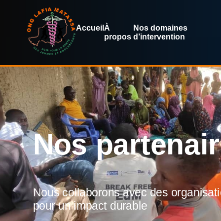
Accueil
À
Nos domaines
propos
d’intervention
Nos partenai
Nous collaborons avec des organisat
pour un impact durable