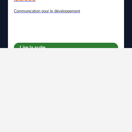
Communication pour le développement
Lire la suite →
Nos partenaires
Nous collaborons avec des organisations engagées
pour un impact durable